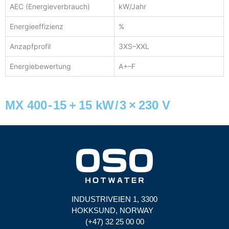
AEC (Energieverbrauch)
kW/Jahr
Energieeffizienz
%
Anzapfprofil
3XS–XXL
Energiebewertung
A+–F
MX 400 - 15 + 15 kW / 3 × 230 V
INDUSTRIVEIEN 1, 3300
HOKKSUND, NORWAY
(+47) 32 25 00 00