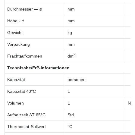
Durchmesser — ⌀
mm
Höhe - H
mm
Gewicht
kg
Verpackung
mm
3
Frachtaufkommen
dm
Technische/ErP-Informationen
Kapazität
personen
Kapazität 40°C
L
Volumen
L
N / 
Aufheizzeit ΔT 65°C
Std.
Thermostat-Sollwert
°C