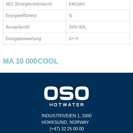
AEC (Energieverbrauch)
kW/Jahr
Energieeffizienz
%
Anzapfprofil
3XS–XXL
Energiebewertung
A+–F
MA 10 000 COOL
INDUSTRIVEIEN 1, 3300
HOKKSUND, NORWAY
(+47) 32 25 00 00