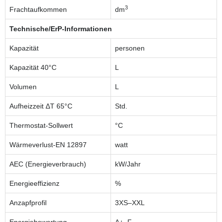
3
Frachtaufkommen
dm
Technische/ErP-Informationen
Kapazität
personen
Kapazität 40°C
L
Volumen
L
Aufheizzeit ΔT 65°C
Std.
Thermostat-Sollwert
°C
Wärmeverlust-EN 12897
watt
AEC (Energieverbrauch)
kW/Jahr
Energieeffizienz
%
Anzapfprofil
3XS–XXL
Energiebewertung
A+–F