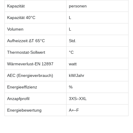
Kapazität
personen
Kapazität 40°C
L
Volumen
L
Aufheizzeit ΔT 65°C
Std.
Thermostat-Sollwert
°C
Wärmeverlust-EN 12897
watt
AEC (Energieverbrauch)
kW/Jahr
Energieeffizienz
%
Anzapfprofil
3XS–XXL
Energiebewertung
A+–F