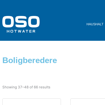
Skip
to
content
HAUSHALT
Boligberedere
Showing 37–48 of 66 results