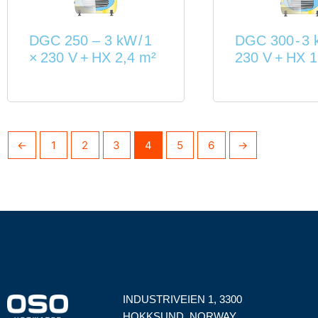
DGC 250 – 3 kW / 1
DGC 300 - 3 
× 230 V + HX 2,4 m²
230 V + HX 1
←
1
2
3
4
5
6
→
INDUSTRIVEIEN 1, 3300
HOKKSUND, NORWAY