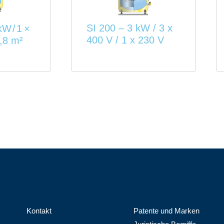
SI 200 – 3 kW / 3 x
kW / 1 ×
400 V / 1 x 230 V
,8 m²
Patente und Marken
Kontakt