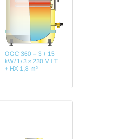
OGC 360 – 3 + 15
kW / 1 / 3 × 230 V LT
+ HX 1,8 m²