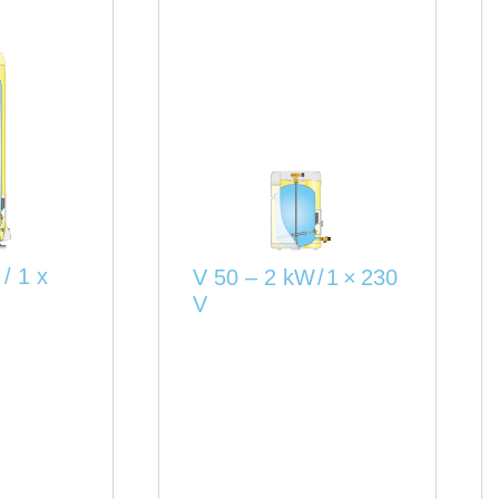
/ 1 x
V 50 – 2 kW / 1 × 230
V